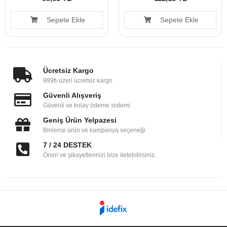
Sepete Ekle
Sepete Ekle
Ücretsiz Kargo
999₺ üzeri ücretsiz kargo
Güvenli Alışveriş
Güvenli ve kolay ödeme sistemi
Geniş Ürün Yelpazesi
Binlerce ürün ve kampanya seçeneği
7 / 24 DESTEK
Öneri ve şikayetlerinizi bize iletebilirsiniz.