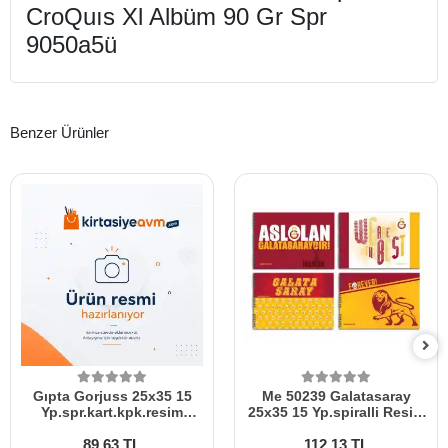
CroQuıs Xl Albüm 90 Gr Spr
9050a5ü
Benzer Ürünler
Gıpta Gorjuss 25x35 15
Me 50239 Galatasaray
Yp.spr.kart.kpk.resim
25x35 15 Yp.spiralli Resim
Defteri 8538
Defteri
89,63 TL
112,13 TL