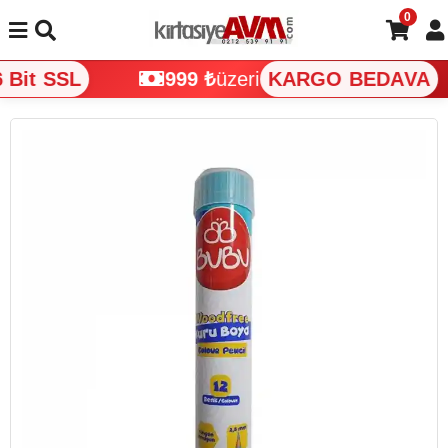
0
Bit SSL
999 ₺
üzeri
KARGO BEDAVA