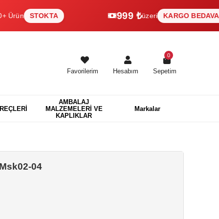
999 ₺
ün
STOKTA
üzeri
KARGO BEDAVA
0
Favorilerim
Hesabım
Sepetim
AMBALAJ
EREÇLERİ
MALZEMELERİ VE
Markalar
KAPLIKLAR
 Msk02-04