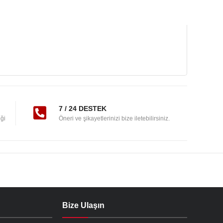
7 / 24 DESTEK
ği
Öneri ve şikayetlerinizi bize iletebilirsiniz.
Bize Ulaşın