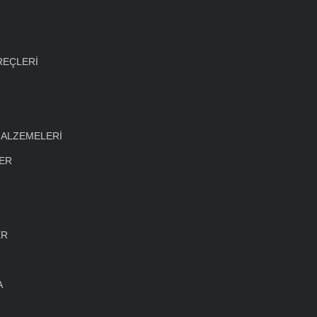
REÇLERİ
MALZEMELERİ
LER
ER
A