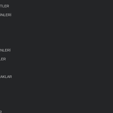
ETLER
ÜNLERİ
NLERİ
LER
RAKLAR
R