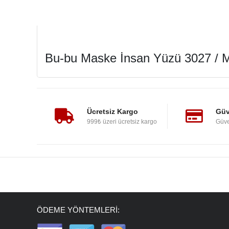
Bu-bu Maske İnsan Yüzü 3027 / 
Ücretsiz Kargo
Güv
999₺ üzeri ücretsiz kargo
Güve
ÖDEME YÖNTEMLERİ: