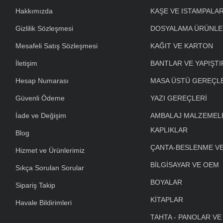
Hakkımızda
KAŞE VE ISTAMPALA
Gizlilik Sözleşmesi
DOSYALAMA ÜRÜNLE
Mesafeli Satış Sözleşmesi
KAĞIT VE KARTON
İletişim
BANTLAR VE YAPIŞTI
Hesap Numarası
MASA ÜSTÜ GEREÇL
Güvenli Ödeme
YAZI GEREÇLERİ
İade ve Değişim
AMBALAJ MALZEMELE
KAPLIKLAR
Blog
ÇANTA-BESLENME V
Hizmet ve Ürünlerimiz
BİLGİSAYAR VE OEM
Sıkça Sorulan Sorular
BOYALAR
Sipariş Takip
KİTAPLAR
Havale Bildirimleri
TAHTA - PANOLAR VE