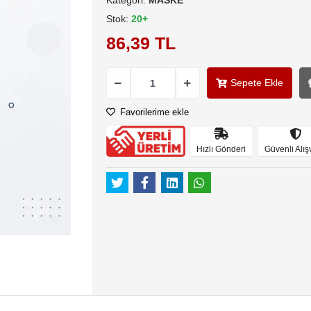
Kategori:
MASKE
Stok:
20+
86,39 TL
Sepete Ekle
Favorilerime ekle
Hızlı Gönderi
Güvenli Alış