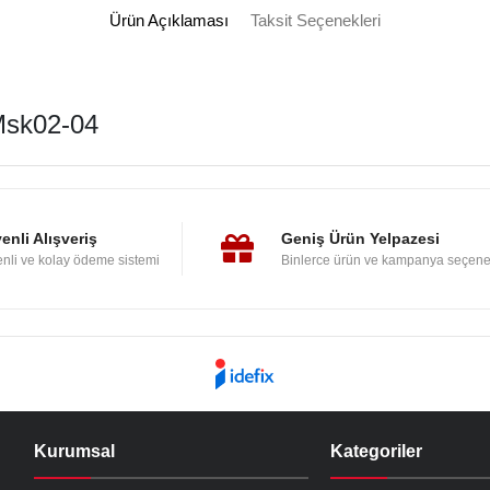
Ürün Açıklaması
Taksit Seçenekleri
Msk02-04
enli Alışveriş
Geniş Ürün Yelpazesi
nli ve kolay ödeme sistemi
Binlerce ürün ve kampanya seçene
Kurumsal
Kategoriler