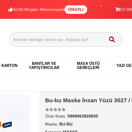
%100 Müşteri Memnuniyeti
ONAYLI
50.000+ Ür
BANTLAR VE
MASA ÜSTÜ
E KARTON
YAZI G
YAPIŞTIRICILAR
GEREÇLERİ
Bu-bu Maske İnsan Yüzü 3027 /
Ürün Kodu:
5999063920835
Marka:
BU-BU