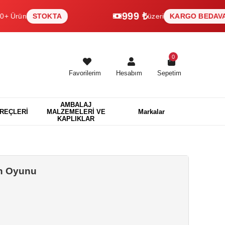
999 ₺
STOKTA
üzeri
KARGO BEDAVA
0
Favorilerim
Hesabım
Sepetim
AMBALAJ
EREÇLERİ
MALZEMELERİ VE
Markalar
KAPLIKLAR
n Oyunu