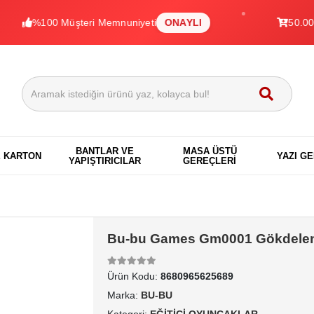
100 Müşteri Memnuniyeti
ONAYLI
50.000+ Ürün
BANTLAR VE
MASA ÜSTÜ
E KARTON
YAZI G
YAPIŞTIRICILAR
GEREÇLERİ
Bu-bu Games Gm0001 Gökdele
Ürün Kodu:
8680965625689
Marka:
BU-BU