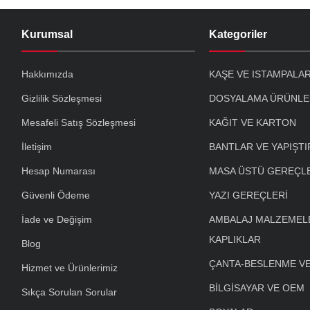
Kurumsal
Kategoriler
Hakkımızda
KAŞE VE ISTAMPALA
Gizlilik Sözleşmesi
DOSYALAMA ÜRÜNLE
Mesafeli Satış Sözleşmesi
KAĞIT VE KARTON
İletişim
BANTLAR VE YAPIŞTI
Hesap Numarası
MASA ÜSTÜ GEREÇL
Güvenli Ödeme
YAZI GEREÇLERİ
İade ve Değişim
AMBALAJ MALZEMELE
KAPLIKLAR
Blog
ÇANTA-BESLENME V
Hizmet ve Ürünlerimiz
BİLGİSAYAR VE OEM
Sıkça Sorulan Sorular