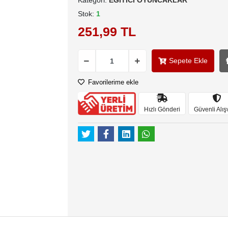
Kategori:
EĞİTİCİ OYUNCAKLAR
Stok:
1
251,99 TL
Sepete Ekle
Favorilerime ekle
Hızlı Gönderi
Güvenli Alış