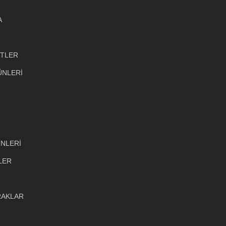
A
ETLER
ÜNLERİ
NLERİ
LER
RAKLAR