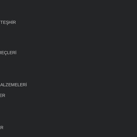
 TEŞHİR
REÇLERİ
MALZEMELERİ
LER
ER