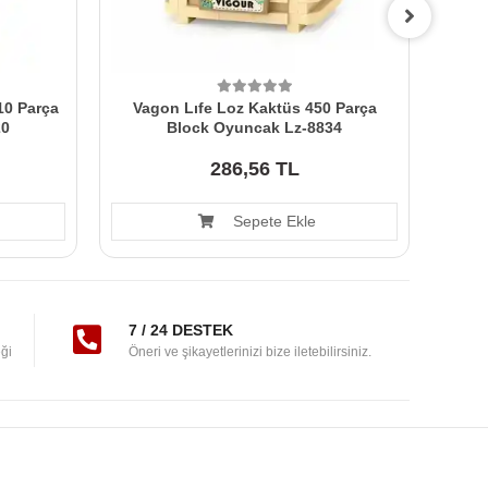
10 Parça
Vagon Lıfe Loz Kaktüs 450 Parça
V
20
Block Oyuncak Lz-8834
286,56 TL
Sepete Ekle
7 / 24 DESTEK
ği
Öneri ve şikayetlerinizi bize iletebilirsiniz.