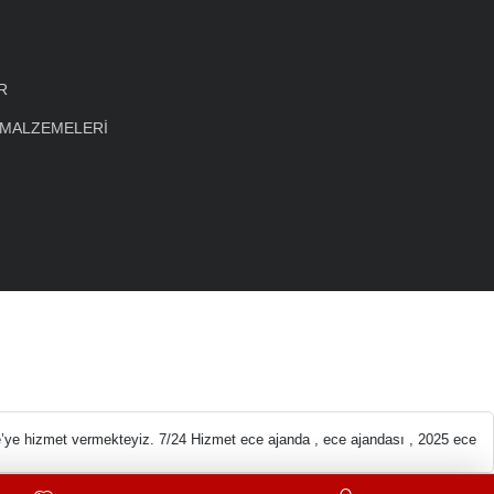
R
 MALZEMELERİ
eleri En ucuz Kırtas