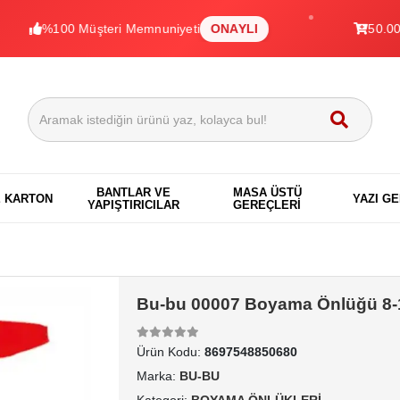
%100 Müşteri Memnuniyeti
ONAYLI
50.000+ Ürü
BANTLAR VE
MASA ÜSTÜ
E KARTON
YAZI G
YAPIŞTIRICILAR
GEREÇLERİ
Bu-bu 00007 Boyama Önlüğü 8-
Ürün Kodu:
8697548850680
Marka:
BU-BU