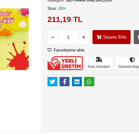
Kategori:
BOYAMA ÖNLÜKLERİ
Stok:
20+
211,19 TL
Sepete Ekle
Favorilerime ekle
Hızlı Gönderi
Güvenli Alış