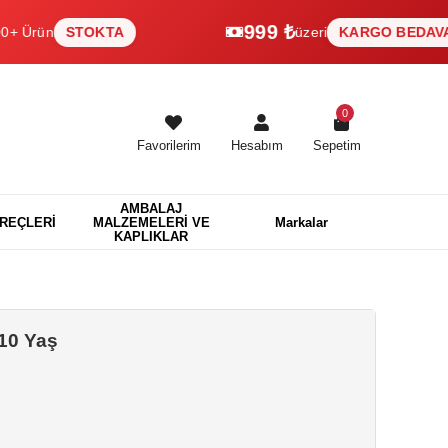
999 ₺
n
STOKTA
üzeri
KARGO BEDAVA
0
Favorilerim
Hesabım
Sepetim
AMBALAJ
EREÇLERİ
MALZEMELERİ VE
Markalar
KAPLIKLAR
10 Yaş