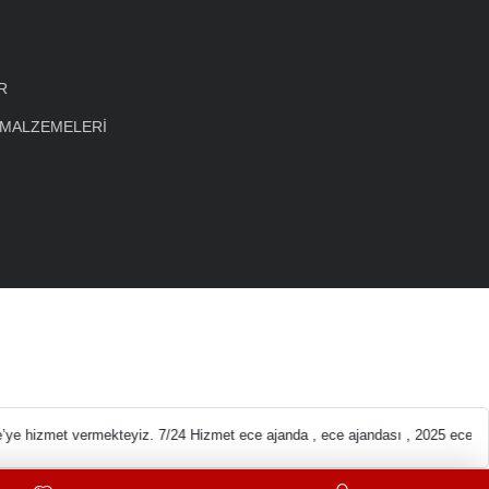
R
 MALZEMELERİ
eleri En ucuz Kırtas