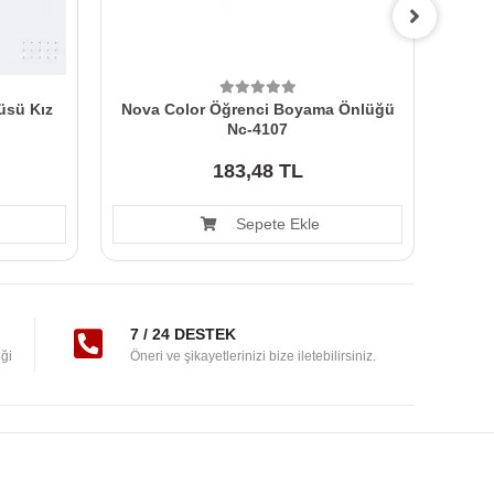
üsü Kız
Nova Color Öğrenci Boyama Önlüğü
Nov
Nc-4107
183,48 TL
Sepete Ekle
7 / 24 DESTEK
ği
Öneri ve şikayetlerinizi bize iletebilirsiniz.