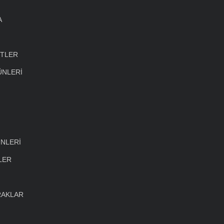
A
ETLER
ÜNLERİ
NLERİ
LER
RAKLAR