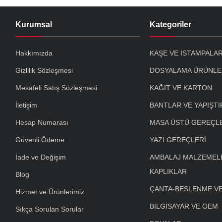
Kurumsal
Kategoriler
Hakkımızda
KAŞE VE ISTAMPALA
Gizlilik Sözleşmesi
DOSYALAMA ÜRÜNLE
Mesafeli Satış Sözleşmesi
KAĞIT VE KARTON
İletişim
BANTLAR VE YAPIŞTI
Hesap Numarası
MASA ÜSTÜ GEREÇL
Güvenli Ödeme
YAZI GEREÇLERİ
İade ve Değişim
AMBALAJ MALZEMELE
KAPLIKLAR
Blog
ÇANTA-BESLENME V
Hizmet ve Ürünlerimiz
BİLGİSAYAR VE OEM
Sıkça Sorulan Sorular