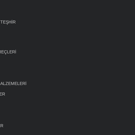
 TEŞHİR
REÇLERİ
MALZEMELERİ
LER
ER