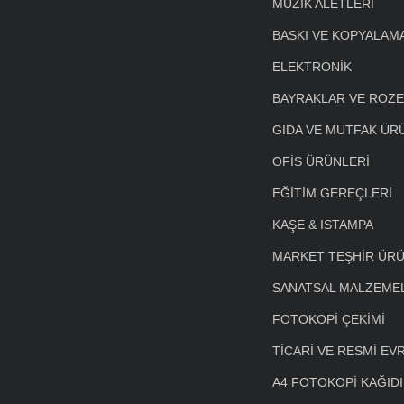
MÜZİK ALETLERİ
BASKI VE KOPYALAM
ELEKTRONİK
BAYRAKLAR VE ROZ
GIDA VE MUTFAK ÜR
OFİS ÜRÜNLERİ
EĞİTİM GEREÇLERİ
KAŞE & ISTAMPA
MARKET TEŞHİR ÜRÜ
SANATSAL MALZEME
FOTOKOPİ ÇEKİMİ
TİCARİ VE RESMİ EV
A4 FOTOKOPİ KAĞIDI