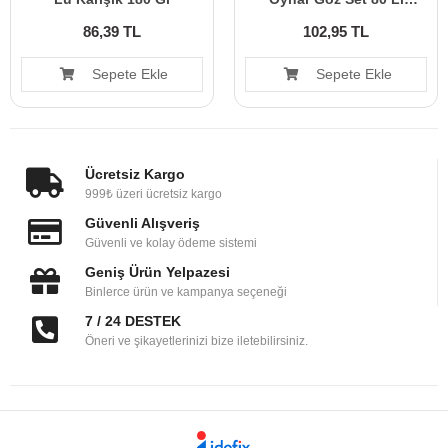
Hs0024
86,39 TL
102,95 TL
Sepete Ekle
Sepete Ekle
Ücretsiz Kargo
999₺ üzeri ücretsiz kargo
Güvenli Alışveriş
Güvenli ve kolay ödeme sistemi
Geniş Ürün Yelpazesi
Binlerce ürün ve kampanya seçeneği
7 / 24 DESTEK
Öneri ve şikayetlerinizi bize iletebilirsiniz.