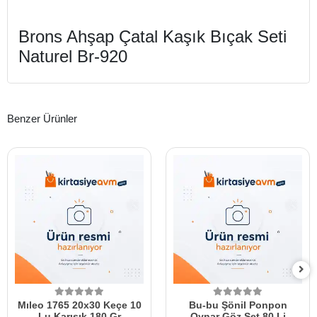
Brons Ahşap Çatal Kaşık Bıçak Seti
Naturel Br-920
Benzer Ürünler
Mıleo 1765 20x30 Keçe 10
Bu-bu Şönil Ponpon
Lu Karışık 180 Gr
Oynar Göz Set 80 Li