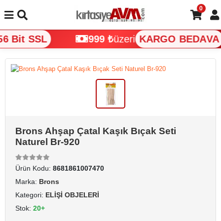
0
6 Bit SSL
999 ₺
üzeri
KARGO BEDAVA
Brons Ahşap Çatal Kaşık Bıçak Seti
Naturel Br-920
Ürün Kodu:
8681861007470
Marka:
Brons
Kategori:
ELİŞİ OBJELERİ
Stok:
20+