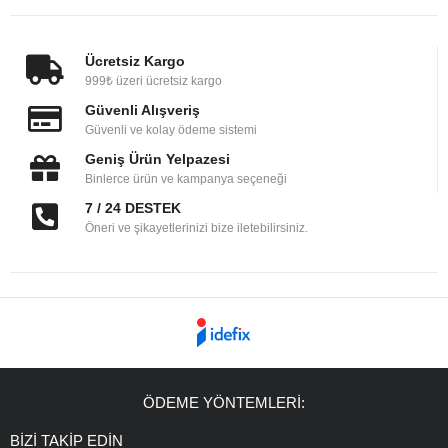
Ücretsiz Kargo
999₺ üzeri ücretsiz kargo
Güvenli Alışveriş
Güvenli ve kolay ödeme sistemi
Geniş Ürün Yelpazesi
Binlerce ürün ve kampanya seçeneği
7 / 24 DESTEK
Öneri ve şikayetlerinizi bize iletebilirsiniz.
ÖDEME YÖNTEMLERİ:
BİZİ TAKİP EDİN