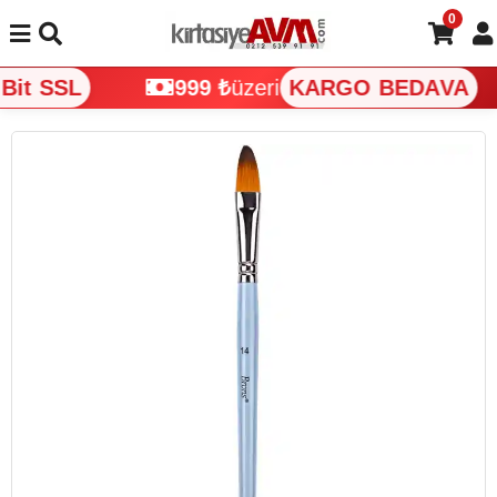
0
it SSL
999 ₺
üzeri
KARGO BEDAVA