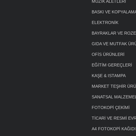
MÜZİK ALETLERİ
BASKI VE KOPYALAM
ELEKTRONİK
BAYRAKLAR VE ROZ
GIDA VE MUTFAK ÜR
OFİS ÜRÜNLERİ
EĞİTİM GEREÇLERİ
KAŞE & ISTAMPA
MARKET TEŞHİR ÜRÜ
SANATSAL MALZEME
FOTOKOPİ ÇEKİMİ
TİCARİ VE RESMİ EV
A4 FOTOKOPİ KAĞIDI