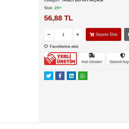
Kategori:
YAĞLI BOYA FIRÇASI
Stok:
20+
56,88 TL
Sepete Ekle
Favorilerime ekle
Hızlı Gönderi
Güvenli Alış