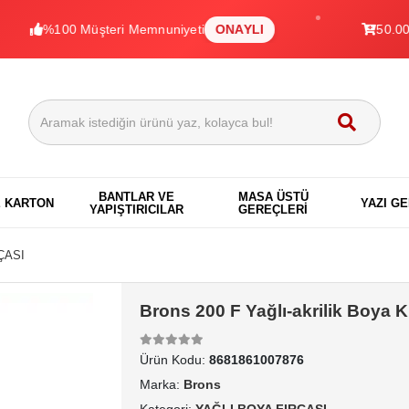
%100 Müşteri Memnuniyeti
ONAYLI
50.000+ Ürü
BANTLAR VE
MASA ÜSTÜ
E KARTON
YAZI G
YAPIŞTIRICILAR
GEREÇLERİ
ÇASI
Brons 200 F Yağlı-akrilik Boya 
Ürün Kodu:
8681861007876
Marka:
Brons