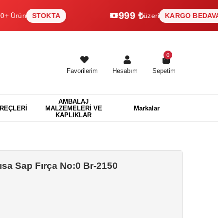
999 ₺
n
STOKTA
üzeri
KARGO BEDAVA
0
Favorilerim
Hesabım
Sepetim
AMBALAJ
EREÇLERİ
MALZEMELERİ VE
Markalar
KAPLIKLAR
Kısa Sap Fırça No:0 Br-2150