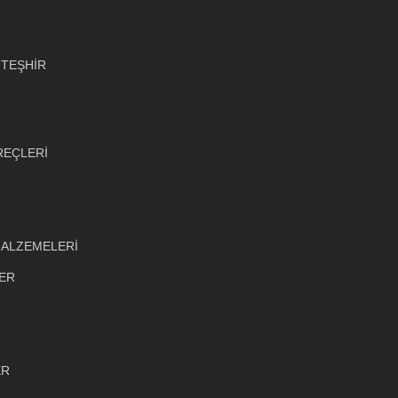
 TEŞHİR
REÇLERİ
MALZEMELERİ
LER
ER