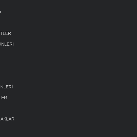
A
ETLER
ÜNLERİ
NLERİ
LER
RAKLAR