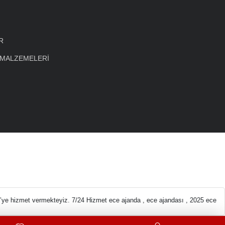
R
 MALZEMELERİ
eleri En ucuz Kırtas