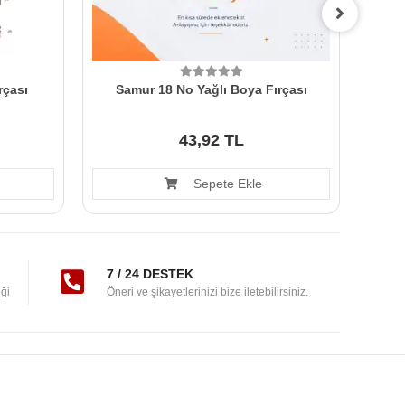
rçası
Samur 18 No Yağlı Boya Fırçası
Sa
43,92 TL
Sepete Ekle
7 / 24 DESTEK
ği
Öneri ve şikayetlerinizi bize iletebilirsiniz.