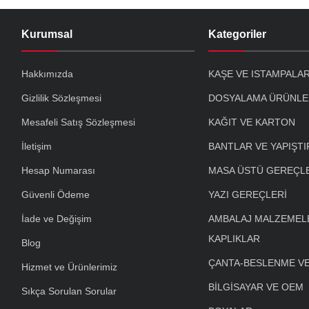
Kurumsal
Kategoriler
Hakkımızda
KAŞE VE ISTAMPALA
Gizlilik Sözleşmesi
DOSYALAMA ÜRÜNLE
Mesafeli Satış Sözleşmesi
KAĞIT VE KARTON
İletişim
BANTLAR VE YAPIŞTI
Hesap Numarası
MASA ÜSTÜ GEREÇL
Güvenli Ödeme
YAZI GEREÇLERİ
İade ve Değişim
AMBALAJ MALZEMELE
KAPLIKLAR
Blog
ÇANTA-BESLENME V
Hizmet ve Ürünlerimiz
BİLGİSAYAR VE OEM
Sıkça Sorulan Sorular