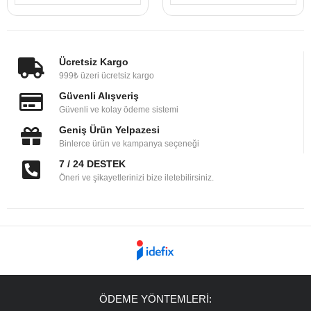
Ücretsiz Kargo
999₺ üzeri ücretsiz kargo
Güvenli Alışveriş
Güvenli ve kolay ödeme sistemi
Geniş Ürün Yelpazesi
Binlerce ürün ve kampanya seçeneği
7 / 24 DESTEK
Öneri ve şikayetlerinizi bize iletebilirsiniz.
ÖDEME YÖNTEMLERİ: