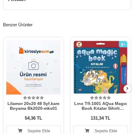
Benzer Ürünler
Lilamor 20x20 48 Syf.kare
Lıno Tfl-1001 AQua Magıc
Boyama Bk2020-mks01
Book Kıtalar Sihirli
Boyama Kitabı
54,36 TL
131,34 TL
Sepete Ekle
Sepete Ekle