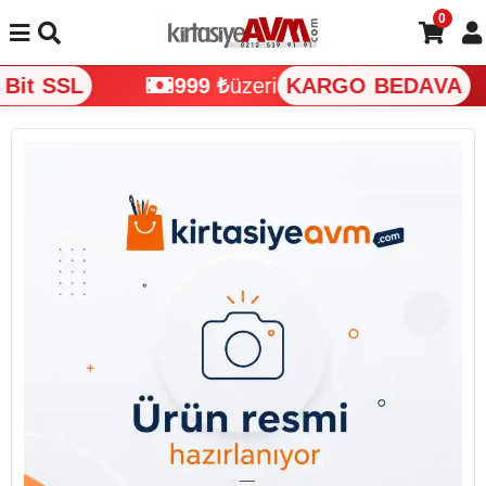
0
it SSL
999 ₺
üzeri
KARGO BEDAVA