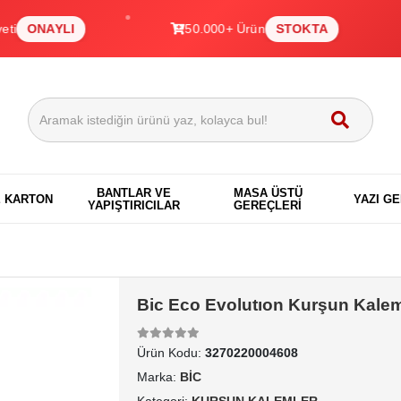
9
AYLI
50.000+ Ürün
STOKTA
BANTLAR VE
MASA ÜSTÜ
E KARTON
YAZI G
YAPIŞTIRICILAR
GEREÇLERİ
Bic Eco Evolutıon Kurşun Kale
Ürün Kodu:
3270220004608
Marka:
BİC