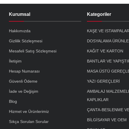
Kurumsal
Kategoriler
Hakkımızda
KAŞE VE ISTAMPALA
Gizlilik Sözleşmesi
DOSYALAMA ÜRÜNLE
Mesafeli Satış Sözleşmesi
KAĞIT VE KARTON
İletişim
BANTLAR VE YAPIŞTI
Hesap Numarası
MASA ÜSTÜ GEREÇL
Güvenli Ödeme
YAZI GEREÇLERİ
İade ve Değişim
AMBALAJ MALZEMELE
KAPLIKLAR
Blog
ÇANTA-BESLENME V
Hizmet ve Ürünlerimiz
BİLGİSAYAR VE OEM
Sıkça Sorulan Sorular