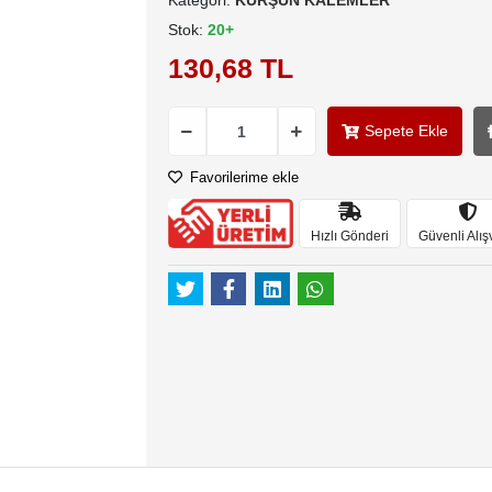
Kategori:
KURŞUN KALEMLER
Stok:
20+
130,68 TL
Sepete Ekle
Favorilerime ekle
Hızlı Gönderi
Güvenli Alış