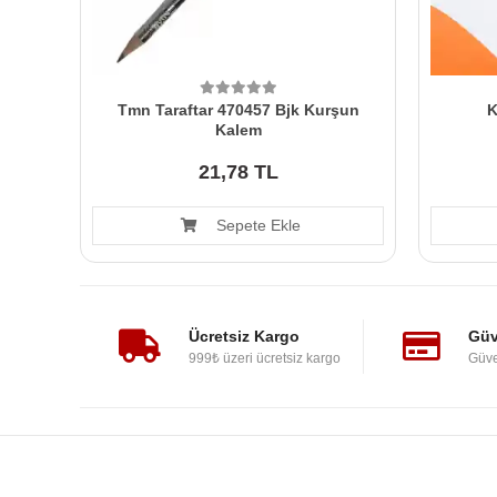
Tmn Taraftar 470457 Bjk Kurşun
K
Kalem
21,78 TL
Sepete Ekle
Ücretsiz Kargo
Güv
999₺ üzeri ücretsiz kargo
Güve