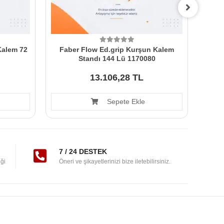
 Kalem 72
Faber Flow Ed.grip Kurşun Kalem
Fabe
Standı 144 Lü 1170080
13.106,28 TL
Sepete Ekle
7 / 24 DESTEK
ği
Öneri ve şikayetlerinizi bize iletebilirsiniz.