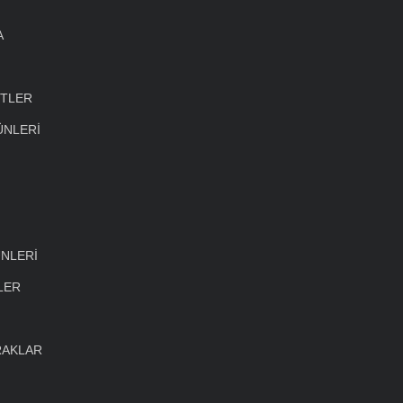
A
ETLER
ÜNLERİ
NLERİ
LER
RAKLAR