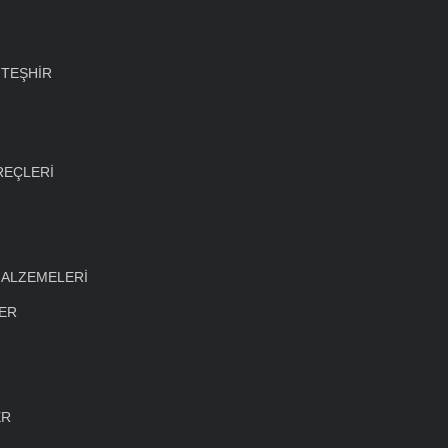
 TEŞHİR
REÇLERİ
MALZEMELERİ
LER
ER