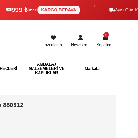
99 ₺
üzeri
KARGO BEDAVA
Aynı Gün Kargo
H
0
Favorilerim
Hesabım
Sepetim
AMBALAJ
EREÇLERİ
MALZEMELERİ VE
Markalar
KAPLIKLAR
m 880312