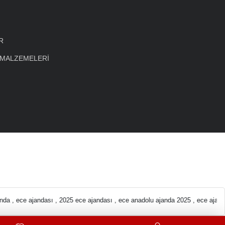
R
 MALZEMELERİ
uz Kırtasiye malzeme