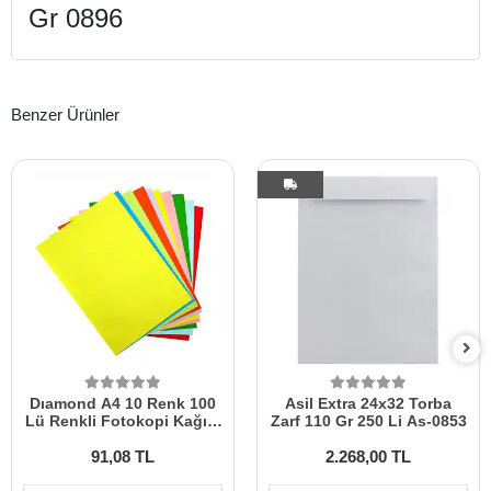
Gr 0896
Benzer Ürünler
Dıamond A4 10 Renk 100
Asil Extra 24x32 Torba
Lü Renkli Fotokopi Kağıdı
Zarf 110 Gr 250 Li As-0853
50304/50305
91,08 TL
2.268,00 TL