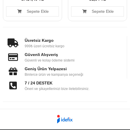
Sepete Ekle
Sepete Ekle
Ücretsiz Kargo
999₺ üzeri ücretsiz kargo
Güvenli Alışveriş
Güvenli ve kolay ödeme sistemi
Geniş Ürün Yelpazesi
Binlerce ürün ve kampanya seçeneği
7 / 24 DESTEK
Öneri ve şikayetlerinizi bize iletebilirsiniz.