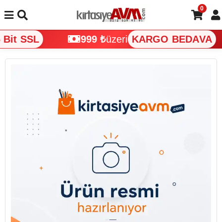
0
Bit SSL
999 ₺
üzeri
KARGO BEDAVA