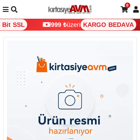
0
Bit SSL
999 ₺
üzeri
KARGO BEDAVA