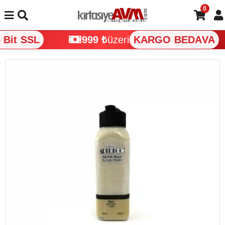
0
Bit SSL
999 ₺
üzeri
KARGO BEDAVA