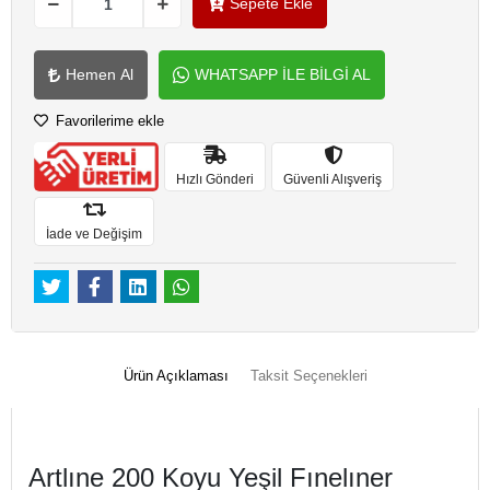
Sepete Ekle
Hemen Al
WHATSAPP İLE BİLGİ AL
Favorilerime ekle
Hızlı Gönderi
Güvenli Alışveriş
İade ve Değişim
Ürün Açıklaması
Taksit Seçenekleri
Artlıne 200 Koyu Yeşil Fınelıner