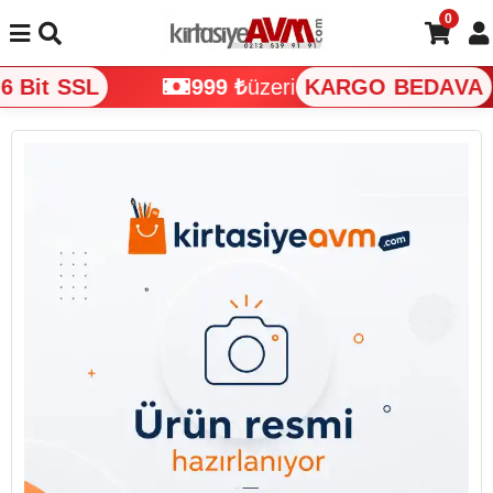
0
 Bit SSL
999 ₺
üzeri
KARGO BEDAVA