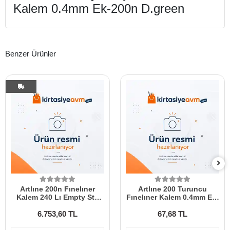
Kalem 0.4mm Ek-200n D.green
Benzer Ürünler
Artlıne 200n Fınelıner
Artlıne 200 Turuncu
Kalem 240 Lı Empty Stn
Fınelıner Kalem 0.4mm Ek-
200n-20d Empty
200n Orange
6.753,60 TL
67,68 TL