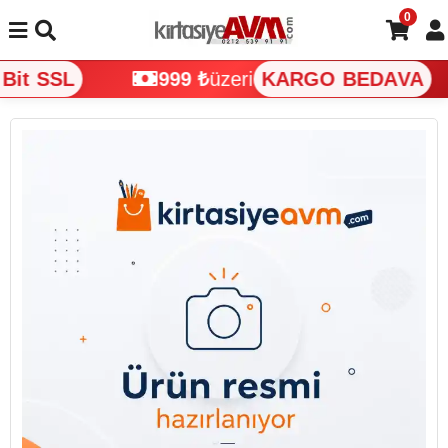
0
it SSL
999 ₺
üzeri
KARGO BEDAVA