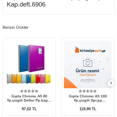
Kap.deft.6906
Benzer Ürünler
Gıpta Chromo A5 80
Gıpta Chromo A5 100
Yp.çizgili Defter Pp.kapak
Yp.çizgili Spr.pp
1347
Kpk.defter 2311
97,02 TL
119,99 TL