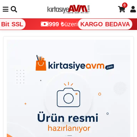
0
it SSL
999 ₺
üzeri
KARGO BEDAVA