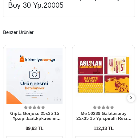
Boy 30 Yp.20005
Benzer Ürünler
Gıpta Gorjuss 25x35 15
Me 50239 Galatasaray
Yp.spr.kart.kpk.resim
25x35 15 Yp.spiralli Resim
Defteri 8538
Defteri
89,63 TL
112,13 TL