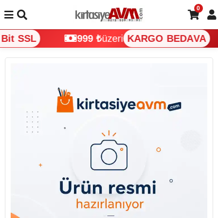
0
it SSL
999 ₺
üzeri
KARGO BEDAVA