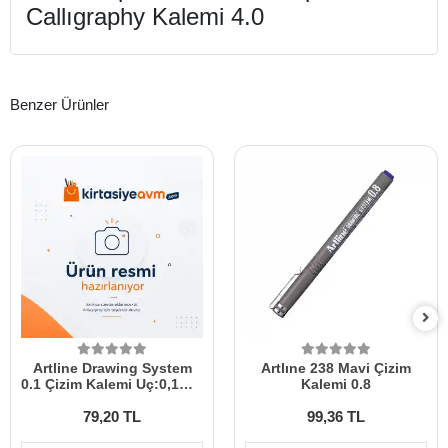
Callıgraphy Kalemi 4.0
Benzer Ürünler
Artline Drawing System
Artlıne 238 Mavi Çizim
0.1 Çizim Kalemi Uç:0,1mm
Kalemi 0.8
lv-a-ek-231 Black
79,20 TL
99,36 TL