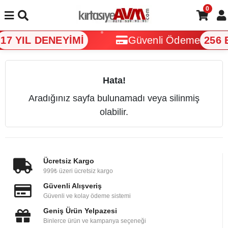
0
17 YIL DENEYİMİ
Güvenli Ödeme
256 B
Hata!
Aradığınız sayfa bulunamadı veya silinmiş
olabilir.
Ücretsiz Kargo
999₺ üzeri ücretsiz kargo
Güvenli Alışveriş
Güvenli ve kolay ödeme sistemi
Geniş Ürün Yelpazesi
Binlerce ürün ve kampanya seçeneği