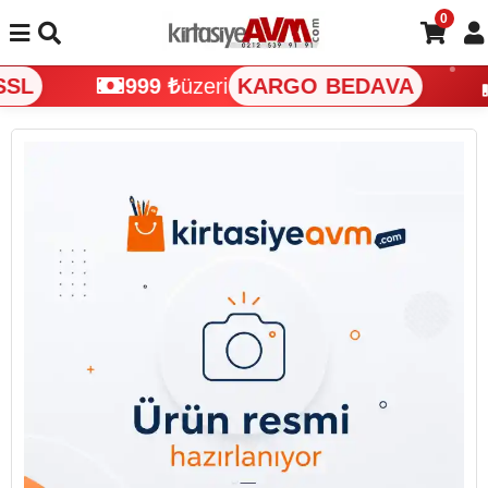
0
SL
999 ₺
üzeri
KARGO BEDAVA