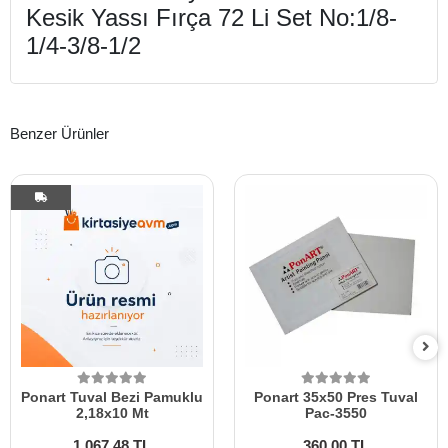
Kesik Yassı Fırça 72 Li Set No:1/8-
1/4-3/8-1/2
Benzer Ürünler
Ponart Tuval Bezi Pamuklu
Ponart 35x50 Pres Tuval
2,18x10 Mt
Pac-3550
1.067,48 TL
360,00 TL