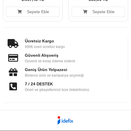
Sepete Ekle
Sepete Ekle
Ücretsiz Kargo
999₺ üzeri ücretsiz kargo
Güvenli Alışveriş
Güvenli ve kolay ödeme sistemi
Geniş Ürün Yelpazesi
Binlerce ürün ve kampanya seçeneği
7 / 24 DESTEK
Öneri ve şikayetlerinizi bize iletebilirsiniz.